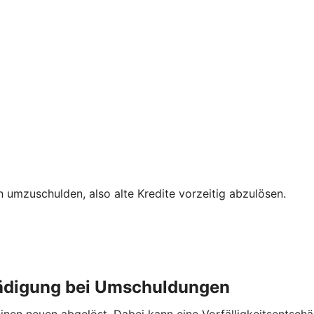
 umzuschulden, also alte Kredite vorzeitig abzulösen.
chädigung bei Umschuldungen
inen neuen abgelöst. Dabei kann eine Vorfälligkeitsentschä