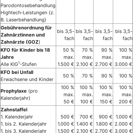
Parodontosebehandlung
Hightech-Leistungen (z.
B. Laserbehandlung)
Gebührenordnung für
bis 3,5-
bis 3,5-
bis 3,5-
bis 3,5-
Zahnärztinnen und
fach
fach
fach
fach
Zahnärzte (GOZ
)
KFO für Kinder bis 18
50 %
70 %
90 %
100 %
Jahre
max.
max.
max.
max.
1
Alle KIG
-Stufen
1.500 €
2.100 €
2.700 €
3.000 €
KFO bei Unfall
50 %
70 %
90 %
100 %
Erwachsene und Kinder
100 %
100 %
100 %
100 %
Prophylaxe
(pro
max.
max.
max.
max.
Kalenderjahr)
50 €
100 €
150 €
200 €
Zahnstaffel
1. Kalenderjahr
500 €
700 €
900 €
1.000 €
1. bis 2. Kalenderjahr
1.000 €
1.400 €
1.800 €
2.000 €
1. bis 3. Kalenderjahr
1.500 €
2.100 €
2.700 €
3.000 €