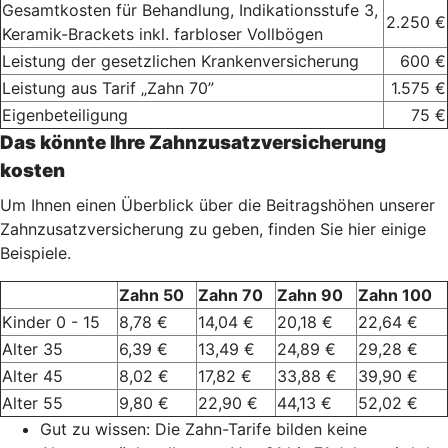
Gesamtkosten für Behandlung, Indikationsstufe 3,
2.250 €
Keramik-Brackets inkl. farbloser Vollbögen
Leistung der gesetzlichen Krankenversicherung
600 €
Leistung aus Tarif „Zahn 70”
1.575 €
Eigenbeteiligung
75 €
Das könnte Ihre Zahnzusatzversicherung
kosten
Um Ihnen einen Überblick über die Beitragshöhen unserer
Zahnzusatzversicherung zu geben, finden Sie hier einige
Beispiele.
Zahn 50
Zahn 70
Zahn 90
Zahn 100
Kinder 0 - 15
8,78 €
14,04 €
20,18 €
22,64 €
Alter 35
6,39 €
13,49 €
24,89 €
29,28 €
Alter 45
8,02 €
17,82 €
33,88 €
39,90 €
Alter 55
9,80 €
22,90 €
44,13 €
52,02 €
Gut zu wissen: Die Zahn-Tarife bilden keine