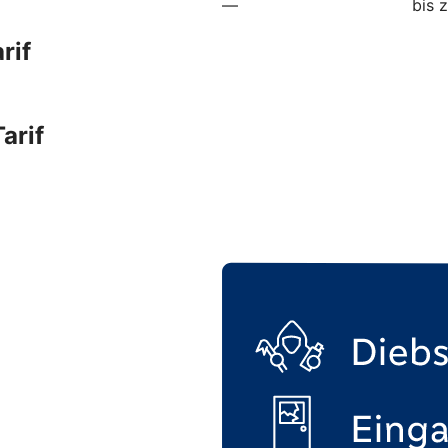
—
bis 
rif
arif