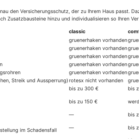
au den Versicherungsschutz, der zu Ihrem Haus passt. Dazu
ch Zusatzbausteine hinzu und individualisieren so Ihren Ve
classic
comf
gruenerhaken
vorhanden
grue
gruenerhaken
vorhanden
grue
gruenerhaken
vorhanden
grue
en
gruenerhaken
vorhanden
grue
ngsrohren
gruenerhaken
vorhanden
grue
hen, Streik und Aussperrung)
rotesx
nicht vorhanden
grue
bis zu 300 €
bis 
bis zu 150 €
werd
—
bis 
—
bis 
stellung im Schadensfall